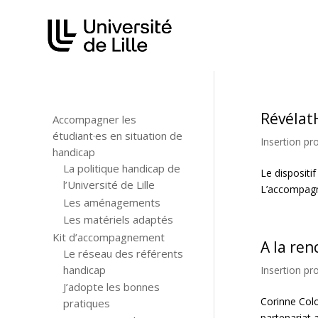
Révélat
Accompagner les
étudiant·es en situation de
Insertion pr
handicap
La politique handicap de
Le dispositi
l’Université de Lille
L’accompagne
Les aménagements
Les matériels adaptés
Kit d’accompagnement
A la ren
Le réseau des référents
handicap
Insertion pr
J’adopte les bonnes
Corinne Colo
pratiques
partenariat av