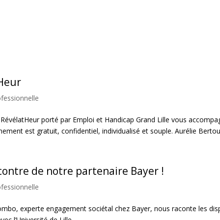
Heur
ofessionnelle
f RévélatHeur porté par Emploi et Handicap Grand Lille vous accompag
ment est gratuit, confidentiel, individualisé et souple. Aurélie Bertou
contre de notre partenaire Bayer !
ofessionnelle
mbo, experte engagement sociétal chez Bayer, nous raconte les disposi
ec l’Université de Lille...