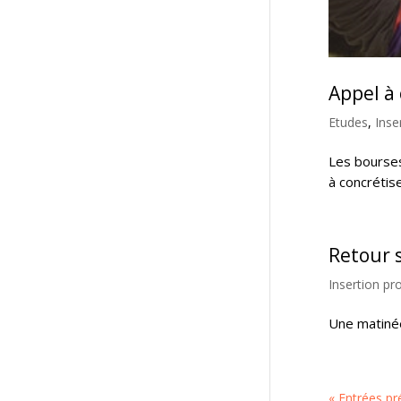
Appel à
Etudes
,
Inse
Les bourses
à concrétis
Retour 
Insertion pr
Une matinée
« Entrées p